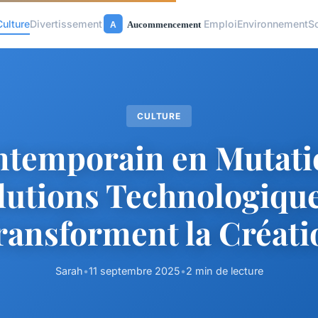
Culture
Divertissement
Emploi
Environnement
S
CULTURE
ntemporain en Mutatio
lutions Technologique
ransforment la Créati
Sarah
•
11 septembre 2025
•
2 min de lecture