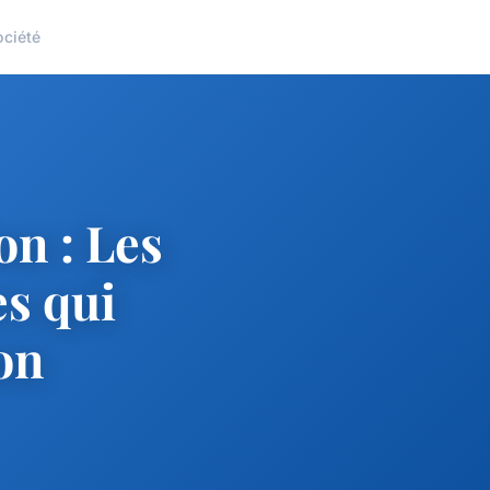
ociété
n : Les
s qui
on