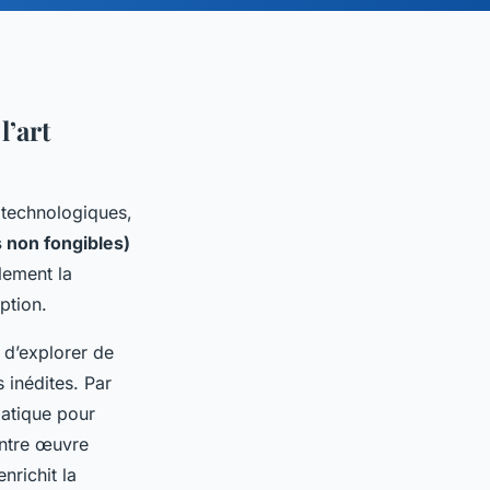
l’art
 technologiques,
 non fongibles)
lement la
ption.
s d’explorer de
 inédites. Par
matique pour
entre œuvre
enrichit la