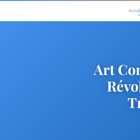
Actu
Art Co
Révo
T