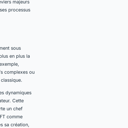
 leviers majeurs
 ses processus
ment sous
plus en plus la
 exemple,
tifs complexes ou
 classique.
res dynamiques
ateur. Cette
orte un chef
s NFT comme
s sa création,