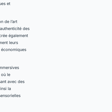
ues et
n de l’art
’authenticité des
crée également
ment leurs
es économiques
immersives
 où le
ssant avec des
insi la
sensorielles