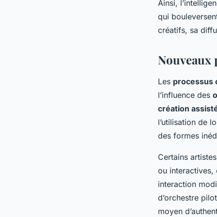
Ainsi, l’intellig
qui bouleversent
créatifs, sa diff
Nouveaux p
Les
processus c
l’influence des
o
création assist
l’utilisation de
des formes inédi
Certains artist
ou interactives,
interaction modif
d’orchestre pil
moyen d’authenti