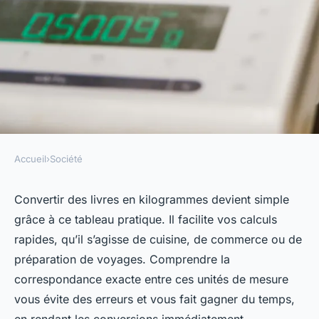
Accueil
›
Société
SOCIÉTÉ
Tableau pratique de
Convertir des livres en kilogrammes devient simple
grâce à ce tableau pratique. Il facilite vos calculs
conversion : livres en
rapides, qu’il s’agisse de cuisine, de commerce ou de
kilogrammes
préparation de voyages. Comprendre la
correspondance exacte entre ces unités de mesure
Julie
•
14 octobre 2025
•
3 min de lecture
vous évite des erreurs et vous fait gagner du temps,