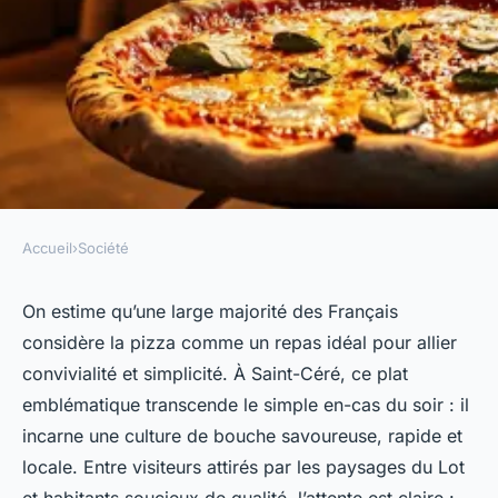
Accueil
›
Société
SOCIÉTÉ
Les meilleures pizzérias
On estime qu’une large majorité des Français
considère la pizza comme un repas idéal pour allier
artisanales à découvrir à
convivialité et simplicité. À Saint-Céré, ce plat
Saint-Céré
emblématique transcende le simple en-cas du soir : il
incarne une culture de bouche savoureuse, rapide et
Orion
•
05/05/2026 17:30
•
7 min de lecture
locale. Entre visiteurs attirés par les paysages du Lot