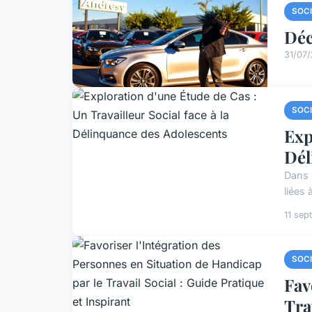
SOC
Déc
31/07
SOC
Exp
Dél
Dans 
liées
11 se
SOC
Fav
Tra