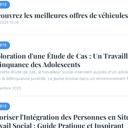
IÉTÉ
ouvrez les meilleures offres de véhicule
/2026 12:05
IÉTÉ
loration d'une Étude de Cas : Un Travaille
inquance des Adolescents
cette étude de cas, le travailleur social intervient auprès d'un ad
 à la délinquance juvénile. Le jeune évolue dans un environnement fa
ptembre 2025
IÉTÉ
oriser l'Intégration des Personnes en Sit
vail Social : Guide Pratique et Inspirant