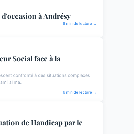
s d'occasion à Andrésy
8 min de lecture →
ur Social face à la
olescent confronté à des situations complexes
milial ma...
6 min de lecture →
uation de Handicap par le