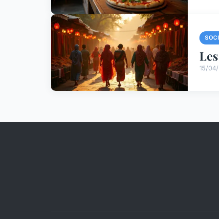
SOC
Les
15/04