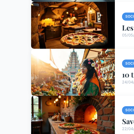
SOC
Les
05/05
SOC
10 
24/04
SOC
Sav
22/04