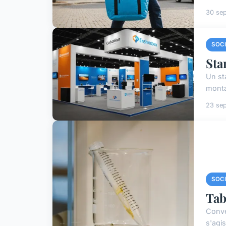
30 se
SOC
Sta
Un st
monta
23 se
SOC
Tab
Conver
s'agi