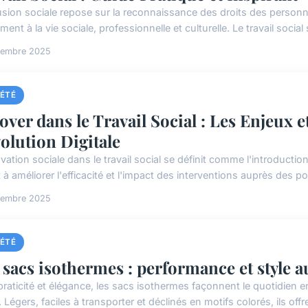
lusion sociale repose sur la reconnaissance des droits des personn
ment à la vie sociale, professionnelle et culturelle. Le travail social s
ptembre 2025
IÉTÉ
over dans le Travail Social : Les Enjeux et
olution Digitale
ovation sociale dans le travail social se définit comme l'introduct
 à améliorer l'efficacité et l'impact des interventions auprès des pop
ptembre 2025
IÉTÉ
 sacs isothermes : performance et style a
 praticité et élégance, les sacs isothermes façonnent le quotidien e
 Légers, faciles à transporter et déclinés en motifs colorés, ils offre