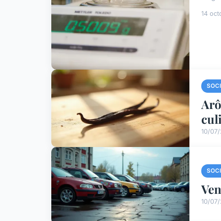
14 oct
SOC
Arô
cul
10/07
SOC
Ven
10/07