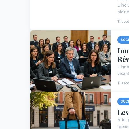
L'inc
pleine
11 se
SOC
Inn
Rév
L'inn
visant
11 se
SOC
Les
Allier
repas.