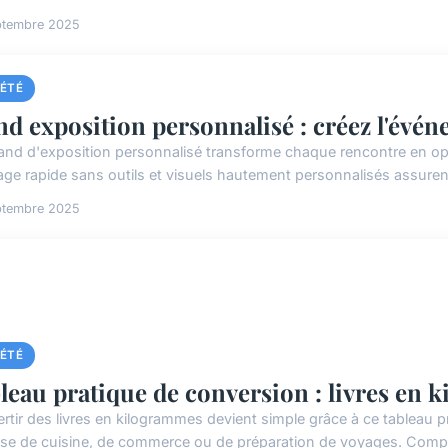
ptembre 2025
IÉTÉ
nd exposition personnalisé : créez l'évén
and d'exposition personnalisé transforme chaque rencontre en o
ge rapide sans outils et visuels hautement personnalisés assurent 
ptembre 2025
IÉTÉ
leau pratique de conversion : livres en
tir des livres en kilogrammes devient simple grâce à ce tableau prati
sse de cuisine, de commerce ou de préparation de voyages. Compre